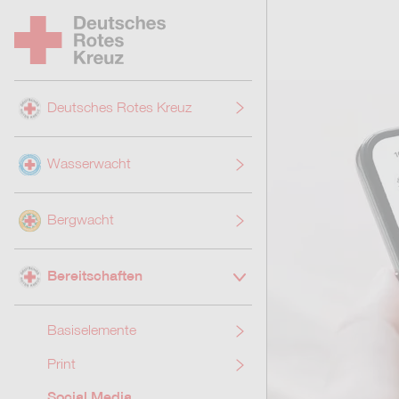
Zum Hauptinhalt springen
Zum Hauptmenü springen
Deutsches Rotes Kreuz
Wasserwacht
Bergwacht
Bereitschaften
Basiselemente
Print
Social Media