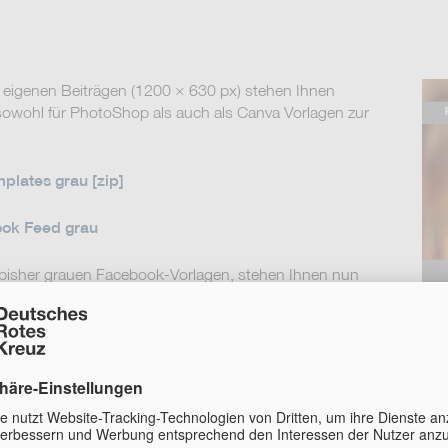
n eigenen Beiträgen (1200 × 630 px) stehen Ihnen
owohl für PhotoShop als auch als Canva Vorlagen zur
lates grau [zip]
ok Feed grau
 bisher grauen Facebook-Vorlagen, stehen Ihnen nun
 DRK-Rot zur Verfügung:
lates rot [zip]
ok Feed rot