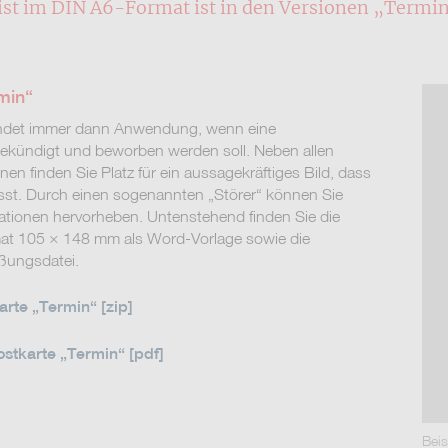
 ist im DIN A6-Format ist in den Versionen „Term
min“
findet immer dann Anwendung, wenn eine
ekündigt und beworben werden soll. Neben allen
nen finden Sie Platz für ein aussagekräftiges Bild, dass
sst. Durch einen sogenannten „Störer“ können Sie
mationen hervorheben. Untenstehend finden Sie die
mat 105 × 148 mm als Word-Vorlage sowie die
ßungsdatei.
rte „Termin“ [zip]
tkarte „Termin“ [pdf]
Beis