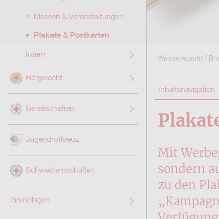
Messen & Veranstaltungen
Plakate & Postkarten
Intern
Wasserwacht
Br
Bergwacht
Inhaltsnavigation
Bereitschaften
Plakat
Jugendrotkreuz
Mit Werbep
sondern a
Schwesternschaften
zu den Pla
„Kampagne“
Grundlagen
Verfügung