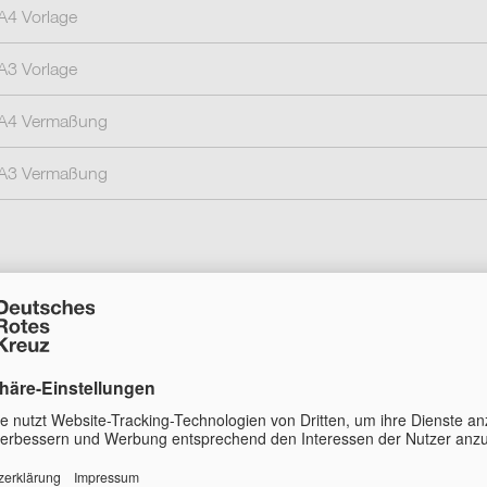
A4 Vorlage
A3 Vorlage
 A4 Vermaßung
 A3 Vermaßung
akate
agne“ wird vor allem zu Werbezwecken eingesetzt und
 gut für die Anwendung auf Info-Veranstaltungen oder