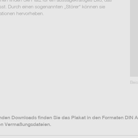
sst. Durch einen sogenannten „Störer“ können sie
mationen hervorheben.
Beis
nden Downloads finden Sie das Plakat in den Formaten DIN A
en Vermaßungsdateien.