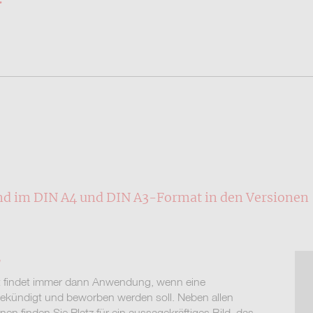
ind im DIN A4 und DIN A3-Format in den Versione
e
t findet immer dann Anwendung, wenn eine
ekündigt und beworben werden soll. Neben allen
nen finden Sie Platz für ein aussagekräftiges Bild, das