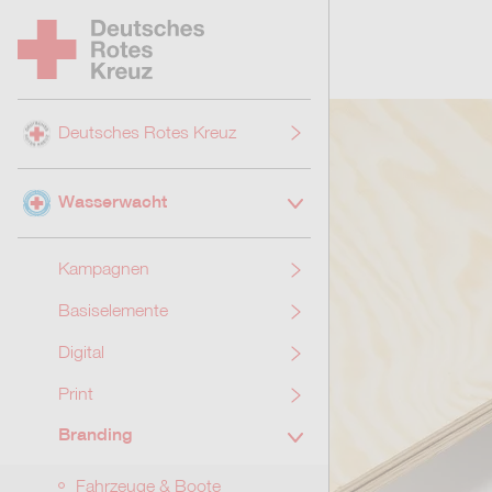
Zum Hauptinhalt springen
Zum Hauptmenü springen
Deutsches Rotes Kreuz
Wasserwacht
Kampagnen
Basiselemente
Digital
Print
Branding
Fahrzeuge & Boote