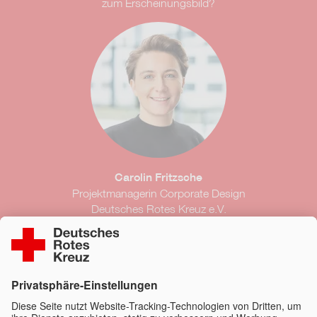
zum Erscheinungsbild?
Carolin Fritzsche
Projektmanagerin Corporate Design
Deutsches Rotes Kreuz e.V.
Kontakt
styleguide@drk.de
030 85404-150