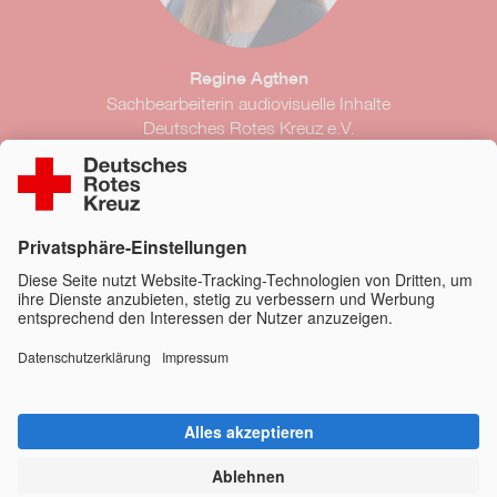
Regine Agthen
Sachbearbeiterin audiovisuelle Inhalte
Deutsches Rotes Kreuz e.V.
Kontakt
content@drk.de
030 85404-146
Kontakt
Impressum
Datenschutz
Barrierefreiheit