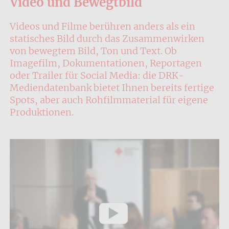
Video und Bewegtbild
Videos und Filme berühren anders als ein
statisches Bild durch das Zusammenwirken
von bewegtem Bild, Ton und Text. Ob
Imagefilm, Dokumentationen, Reportagen
oder Trailer für Social Media: die DRK-
Mediendatenbank bietet Ihnen bereits fertige
Spots, aber auch Rohfilmmaterial für eigene
Produktionen.