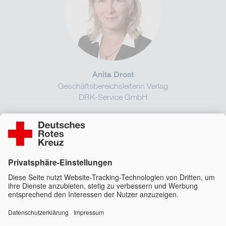
Anita Drost
Geschäftsbereichsleiterin Verlag
DRK-Service GmbH
Kontakt
verlag@drkservice.de
030 868778-410
Kontakt
Impressum